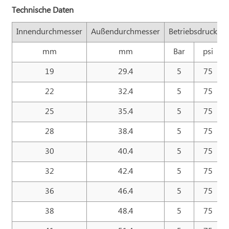
Technische Daten
Innendurchmesser
Außendurchmesser
Betriebsdruck
mm
mm
Bar
psi
19
29.4
5
75
22
32.4
5
75
25
35.4
5
75
28
38.4
5
75
30
40.4
5
75
32
42.4
5
75
36
46.4
5
75
38
48.4
5
75