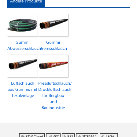
Andere Produkte
Gummi
Gummi
Bremsschlauch
Abwasserschlauch
Luftschlauch
Pressluftschlauch/
aus Gummi, mit
Druckluftschlauch
Textileinlage
für Bergbau
und
Bauindustrie
ETW Cloud
VRC
RSS
SITEMAP
LEGAL