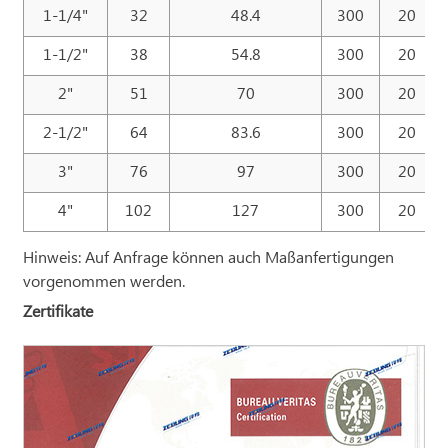
1-1/4"
32
48.4
300
20
1-1/2"
38
54.8
300
20
2"
51
70
300
20
2-1/2"
64
83.6
300
20
3"
76
97
300
20
4"
102
127
300
20
Hinweis: Auf Anfrage können auch Maßanfertigungen
vorgenommen werden.
Zertifikate