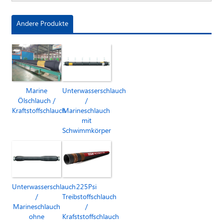
Andere Produkte
Marine
Unterwasserschlauch
Ölschlauch /
/
Kraftstoffschlauch
Marineschlauch
mit
Schwimmkörper
Unterwasserschlauch
225Psi
/
Treibstoffschlauch
Marineschlauch
/
ohne
Krafststoffschlauch